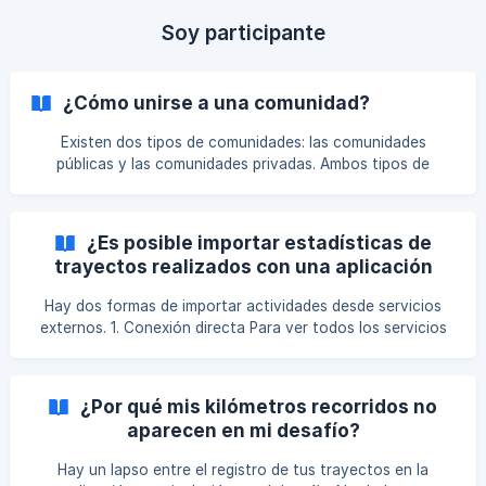
usuario El nombre de la comunidad/desafío ¡Investigaremos!
Si crees que tienes demasiados kilómetros en tus propias
Soy participante
estadísticas, te invitamos a borrar la ruta. Recuerd
¿Cómo unirse a una comunidad?
Existen dos tipos de comunidades: las comunidades
públicas y las comunidades privadas. Ambos tipos de
comunidades plantean retos. Las comunidades públicas
están relacionadas con un territorio. Puedes encontrarlas
en la pestaña "Comunidades" y unirte a ellas directamente
¿Es posible importar estadísticas de
desde la aplicación y el sitio web. Solo se tendrán en
trayectos realizados con una aplicación
cuenta los kilómetros recorridos en ese territorio. Las
externa?
comunidades privadas, por otro lado, son creadas por
Hay dos formas de importar actividades desde servicios
asociaciones, empresas e incluso por usuari
externos. 1. Conexión directa Para ver todos los servicios
compatibles: Visita geovelo.app Haz clic en tu foto arriba a
la derecha Selecciona Mi perfil Bajo tu foto, haz clic en
Servicios vinculados Conecta la cuenta En esa página
¿Por qué mis kilómetros recorridos no
encontrarás todos los servicios disponibles, incluso en
aparecen en mi desafío?
versión beta. Si tu servicio no aparece, todavía no está
soportado. Recomendamos usar la importación GPX para
Hay un lapso entre el registro de tus trayectos en la
tus actividades.