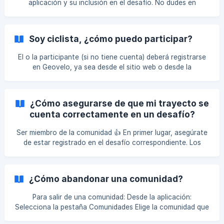
aplicación y su inclusión en el desafío. No dudes en
recargar la página de tu desafío para actualizarla,
deslizando la pantalla hacia abajo.
Soy ciclista, ¿cómo puedo participar?
El o la participante (si no tiene cuenta) deberá registrarse
en Geovelo, ya sea desde el sitio web o desde la
aplicación. Luego podrá unirse a la o las comunidades
deseadas usando el enlace de invitación o un código QR,
según lo que haya establecido tu entidad. Luego, solo
¿Cómo asegurarse de que mi trayecto se
necesitará pedalear. ¡Recuerda registrar tus trayectos
cuenta correctamente en un desafío?
correctamente! Registra automáticamente todos los
trayectos seguidos con la navegación. Si solo deseas
Ser miembro de la comunidad 👍 En primer lugar, asegúrate
registrar tus kilómetros sin navegación, **haz clic en el
de estar registrado en el desafío correspondiente. Los
trayectos realizados antes de unirse a la comunidad no se
cuentan. SI eres miembro de un desafío público Asegúrate
de que el trayecto se haya realizado parcialmente en el
¿Cómo abandonar una comunidad?
territorio en cuestión. Registrar tu trayecto Es necesario
registrar el trayecto (ya sea a través del registro estándar,
Para salir de una comunidad: Desde la aplicación:
la detección de actividad o cuando sigues una ruta).
Selecciona la pestaña Comunidades Elige la comunidad que
También puedes importar un a
deseas Desplázate hacia abajo y selecciona Abandonar la