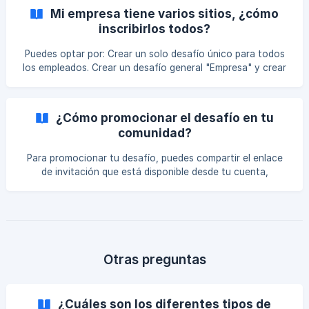
Mi empresa tiene varios sitios, ¿cómo
inscribirlos todos?
Puedes optar por: Crear un solo desafío único para todos
los empleados. Crear un desafío general "Empresa" y crear
un desafío para cada sitio. Los empleados podrán
inscribirse en ambos desafíos.
¿Cómo promocionar el desafío en tu
comunidad?
Para promocionar tu desafío, puedes compartir el enlace
de invitación que está disponible desde tu cuenta,
seleccionando la pestaña "Comunidad" y luego "Enviar una
invitación". También puedes promocionar tu participación
en las redes sociales. No olvides etiquetarnos. Además,
puedes generar un código QR. Busca "generador de
códigos QR" en el navegador de tu elección, verás varias
opciones. Elige una, pega el enlace de invitación, haz clic
Otras preguntas
en "generar" y podrás descargar
¿Cuáles son los diferentes tipos de