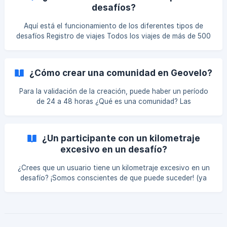
desafíos?
Aquí está el funcionamiento de los diferentes tipos de
desafíos Registro de viajes Todos los viajes de más de 500
metros que realices con la aplicación Geovelo serán
contabilizados. Para que aparezcan en tus estadísticas y
se consideren en los desafíos, hay varias formas posibles.
¿Cómo crear una comunidad en Geovelo?
Pueden ser: Iniciados mediante la navegación con la app
Geovelo; Registrados con el botón de registro manual en la
Para la validación de la creación, puede haber un período
pantalla de inicio de la app Geovelo; Detectados por la
de 24 a 48 horas ¿Qué es una comunidad? Las
función "Registro automático" activ
comunidades Geovelo permiten hacer el ciclismo más
divertido al reunir a ciclistas de un territorio o una misma
entidad (empresas, asociaciones, etc.) al proponerles
¿Un participante con un kilometraje
desafíos regulares. Los dos tipos de comunidades Existen
excesivo en un desafío?
dos tipos de comunidades: Comunidades privadas
(empresas, asociaciones...): Se contabilizan todos los
¿Crees que un usuario tiene un kilometraje excesivo en un
kilómetros realizados desde la fecha en que te unis
desafío? ¡Somos conscientes de que puede suceder! (ya
sea un problema de registro o un abuso por parte de un
usuario) Si ves que un usuario está en primer lugar con un
kilometraje demasiado alto, escríbenos a
https://support.geovelo.app/ indicándonos: El nombre del